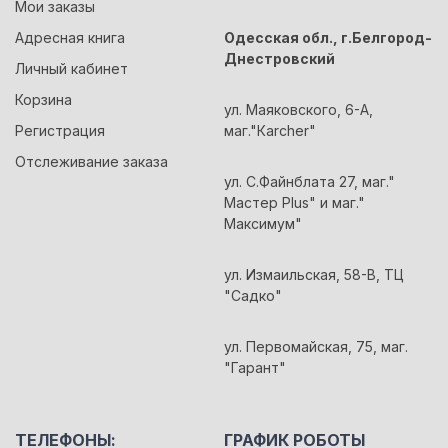
Мои заказы
Адресная книга
Одесская обл., г.Белгород-
Днестровский
Личный кабинет
Корзина
ул. Маяковского, 6-А,
Регистрация
маг."Кarcher"
Отслеживание заказа
ул. С.Файнблата 27, маг."
Мастер Plus" и маг."
Максимум"
ул. Измаильская, 58-В, ТЦ
"Садко"
ул. Первомайская, 75, маг.
"Гарант"
ТЕЛЕФОНЫ:
ГРАФИК РОБОТЫ