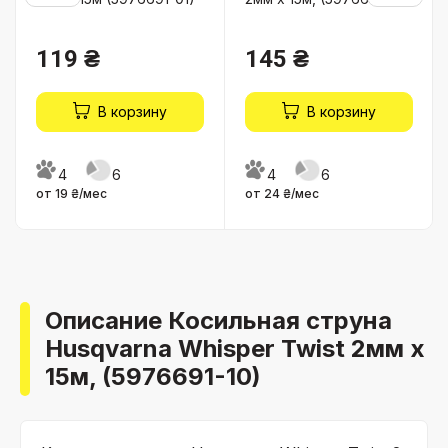
119 ₴
145 ₴
В корзину
В корзину
4
6
4
6
от 19 ₴/мес
от 24 ₴/мес
Описание Косильная струна
Husqvarna Whisper Twist 2мм x
15м, (5976691-10)