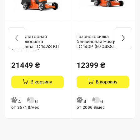
Аккумуляторная
Газонокосилка
газонокосилка
бензиновая Husqvarna
Husqvarna LC 142iS KIT
LC 140P (9704881-01)
(9705419-02)
21449 ₴
12399 ₴
В корзину
В корзину
4
6
4
6
от 3574 ₴/мес
от 2066 ₴/мес