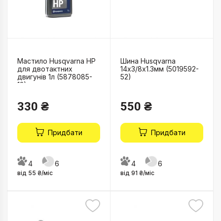
Мастило Husqvarna HP
Шина Husqvarna
для двотактних
14х3/8х1.3мм (5019592-
двигунів 1л (5878085-
52)
12)
330 ₴
550 ₴
Придбати
Придбати
4
6
4
6
від 55 ₴/міс
від 91 ₴/міс