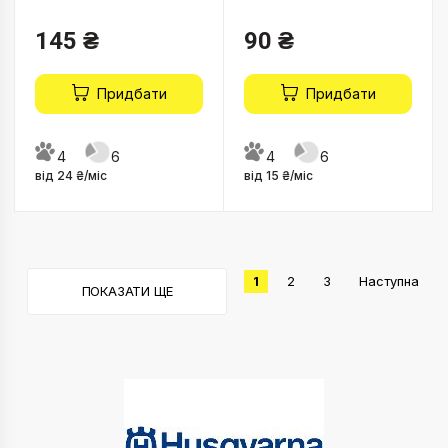
145 ₴
90 ₴
Придбати
Придбати
4
6
4
6
від 24 ₴/міс
від 15 ₴/міс
1
2
3
Наступна
ПОКАЗАТИ ЩЕ