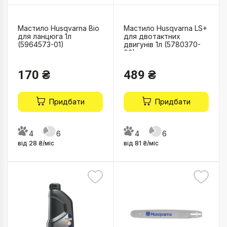
Мастило Husqvarna Bio
Мастило Husqvarna LS+
для ланцюга 1л
для двотактних
(5964573-01)
двигунів 1л (5780370-
02)
170 ₴
489 ₴
Придбати
Придбати
4
6
4
6
від 28 ₴/міс
від 81 ₴/міс