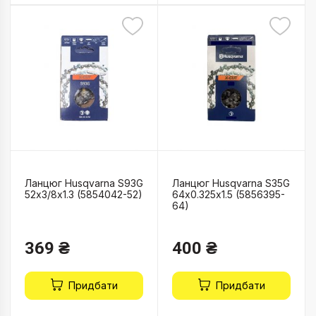
Ланцюг Husqvarna S93G
Ланцюг Husqvarna S35G
52х3/8х1.3 (5854042-52)
64х0.325х1.5 (5856395-
64)
369 ₴
400 ₴
Придбати
Придбати