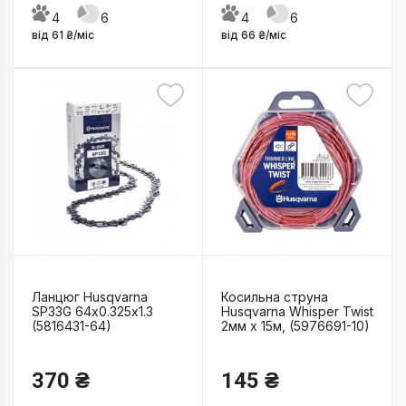
4
6
4
6
від 61 ₴/міс
від 66 ₴/міс
Ланцюг Husqvarna
Косильна струна
SP33G 64х0.325х1.3
Husqvarna Whisper Twist
(5816431-64)
2мм x 15м, (5976691-10)
370 ₴
145 ₴