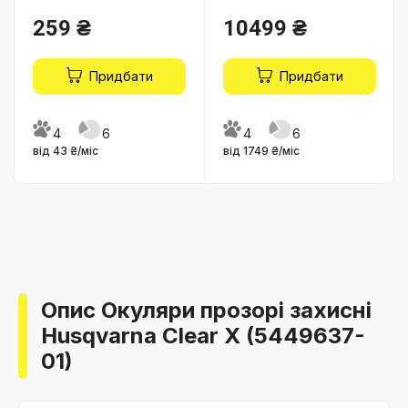
259 ₴
10499 ₴
Придбати
Придбати
4
6
4
6
від 43 ₴/міс
від 1749 ₴/міс
Опис Окуляри прозорі захисні
Husqvarna Clear X (5449637-
01)