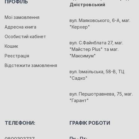
ПРОФІЛЬ
Дністровський
Мої замовлення
вул. Маяковського, 6-А, маг.
Адресна книга
"Керхер"
Особистий кабінет
вул. С.Файнблата 27, маг.
Кошик
"Майстер Plus" та маг.
Реєстрація
"Максимум"
Відстежити замовлення
вул. Ізмаїльська, 58-В, ТЦ
"Садко"
вул. Першотравнева, 75, маг.
"Гарант"
ТЕЛЕФОНИ:
ГРАФІК РОБОТИ
0800303737
Пн - Пт: