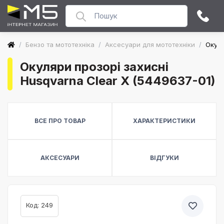
/
Бензо та мототехніка
/
Аксесуари для мототехніки
/
Окуля
Окуляри прозорі захисні
Husqvarna Clear X (5449637-01)
ВСЕ ПРО ТОВАР
ХАРАКТЕРИСТИКИ
АКСЕСУАРИ
ВІДГУКИ
Код: 249