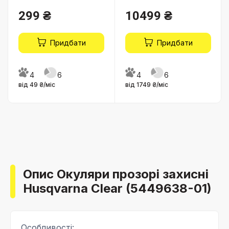
299 ₴
10499 ₴
Придбати
Придбати
4
6
4
6
від 49 ₴/міс
від 1749 ₴/міс
Опис Окуляри прозорі захисні
Husqvarna Clear (5449638-01)
Особливості: