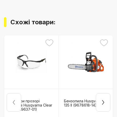
Схожі товари:
Окуляри прозорі
Бензопила Husqvarna
захисні Husqvarna Clear
135 II (9678618-14)
X (5449637-01)