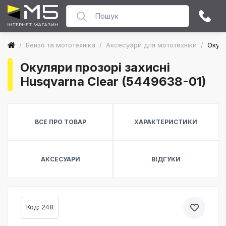
/
Бензо та мототехніка
/
Аксесуари для мототехніки
/
Окуля
Окуляри прозорі захисні
Husqvarna Clear (5449638-01)
ВСЕ ПРО ТОВАР
ХАРАКТЕРИСТИКИ
АКСЕСУАРИ
ВІДГУКИ
Код: 248