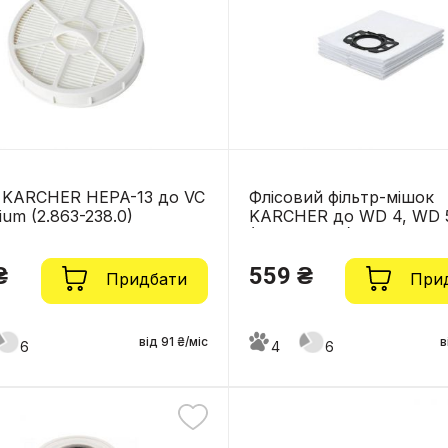
 KARCHER HEPA-13 до VC
Флісовий фільтр-мішок
ium (2.863-238.0)
KARCHER до WD 4, WD 
(2.863-006.0)
₴
559 ₴
Придбати
При
від 91 ₴/міс
в
6
4
6