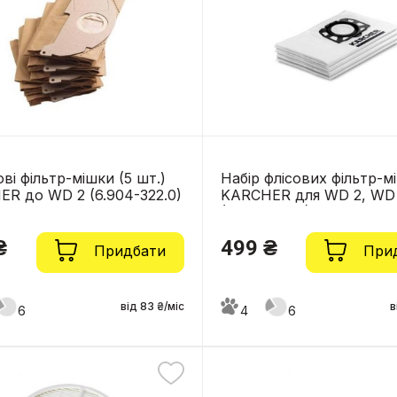
ві фільтр-мішки (5 шт.)
Набір флісових фільтр-м
R до WD 2 (6.904-322.0)
KARCHER для WD 2, WD
(2.863-314.0)
₴
499 ₴
Придбати
При
від 83 ₴/міс
в
6
4
6