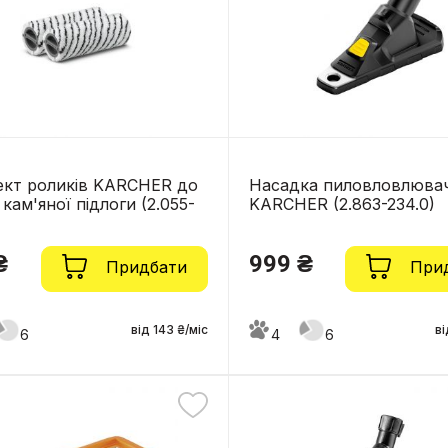
ект роликів KARCHER до
Насадка пиловловлюва
 кам'яної підлоги (2.055-
KARCHER (2.863-234.0)
₴
999 ₴
Придбати
При
від 143 ₴/міс
ві
6
4
6