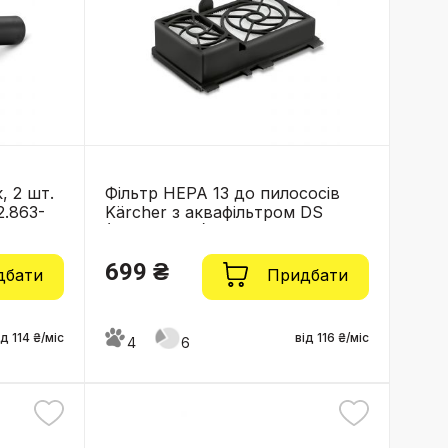
, 2 шт.
Фільтр HEPA 13 до пилососів
2.863-
Kärcher з аквафільтром DS
(2.860-273.0)
699 ₴
дбати
Придбати
ід 114 ₴/міс
від 116 ₴/міс
4
6