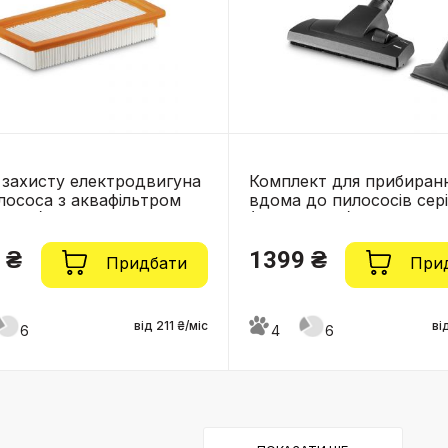
 захисту електродвигуна
Комплект для прибиран
лососа з аквафільтром
вдома до пилососів сер
631.0)
(2.863-002.0)
 ₴
1399 ₴
Придбати
При
від 211 ₴/міс
ві
6
4
6