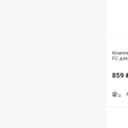
Компл
FC для
021.0)
859 
4