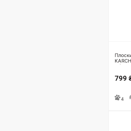
Плоски
KARCH
6 (2.86
799 
4