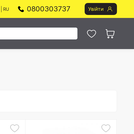
0800303737
Увійти
RU
1 / 2