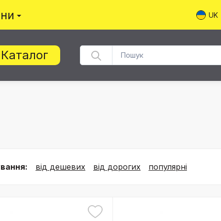
ини
UK
Каталог
вання:
від дешевих
від дорогих
популярні