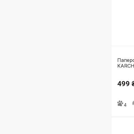
Паперо
KARCHE
499 
4