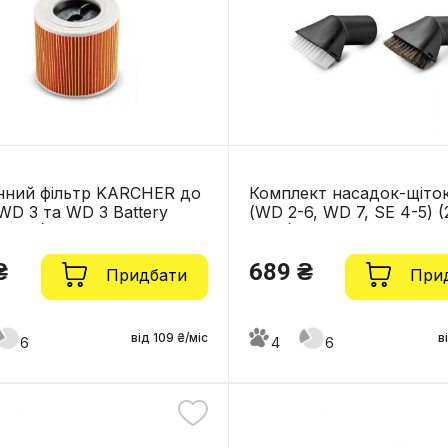
нний фільтр KARCHER до
Комплект насадок-щіток
WD 3 та WD 3 Battery
(WD 2-6, WD 7, SE 4-5) (
303.0)
221.0)
₴
689 ₴
Придбати
При
від 109 ₴/міс
в
6
4
6