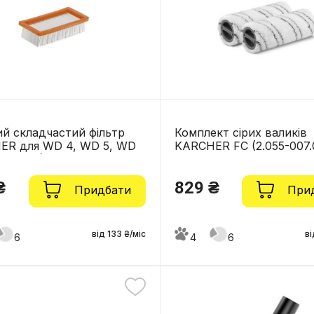
й складчастий фільтр
Комплект сірих валиків
ER для WD 4, WD 5, WD
KARCHER FC (2.055-007.
3-005.0)
₴
829 ₴
Придбати
При
від 133 ₴/міс
ві
6
4
6