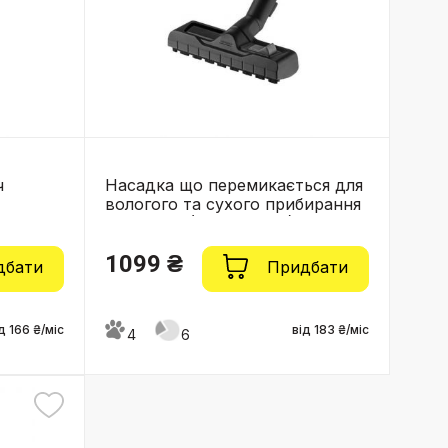
ч
Насадка що перемикається для
вологого та сухого прибирання
KARCHER (2.863-000.0)
1099 ₴
дбати
Придбати
д 166 ₴/міс
від 183 ₴/міс
4
6