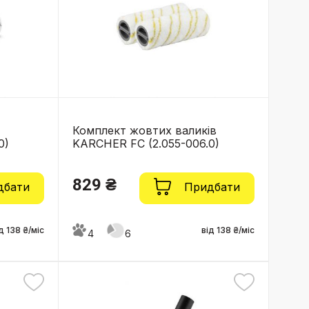
Комплект жовтих валиків
0)
KARCHER FC (2.055-006.0)
829 ₴
дбати
Придбати
д 138 ₴/міс
від 138 ₴/міс
4
6