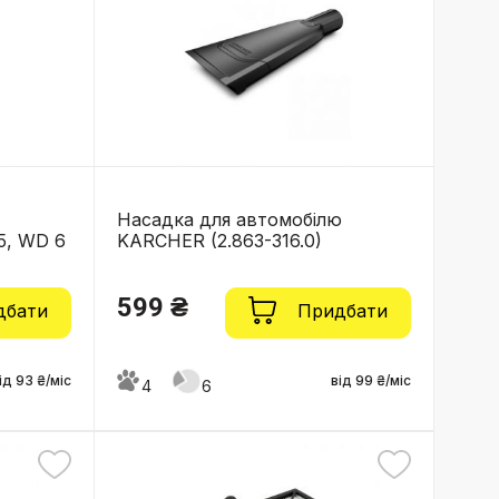
Насадка для автомобілю
5, WD 6
KARCHER (2.863-316.0)
599 ₴
дбати
Придбати
ід 93 ₴/міс
від 99 ₴/міс
4
6