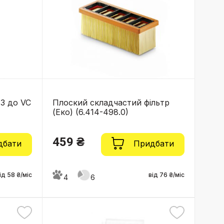
3 до VC
Плоский складчастий фільтр
(Еко) (6.414-498.0)
459 ₴
дбати
Придбати
ід 58 ₴/міс
від 76 ₴/міс
4
6