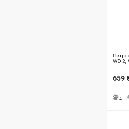
Патро
WD 2, 
(2.863-
659 
4