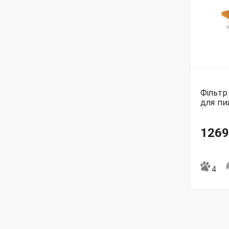
Фільтр
для пи
(6.414-
1269
4