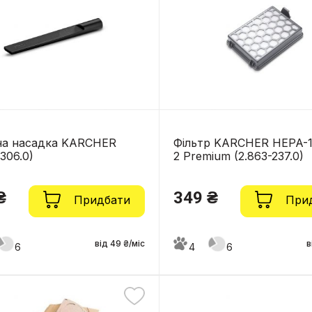
на насадка KARCHER
Фільтр KARCHER HEPA-1
-306.0)
2 Premium (2.863-237.0)
₴
349 ₴
Придбати
При
від 49 ₴/міс
в
6
4
6