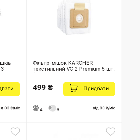
ішків
Фільтр-мішок KARCHER
 3
текстильний VC 2 Premium 5 шт.
(2.863-236.0)
499 ₴
дбати
Придбати
ід 83 ₴/міс
від 83 ₴/міс
4
6