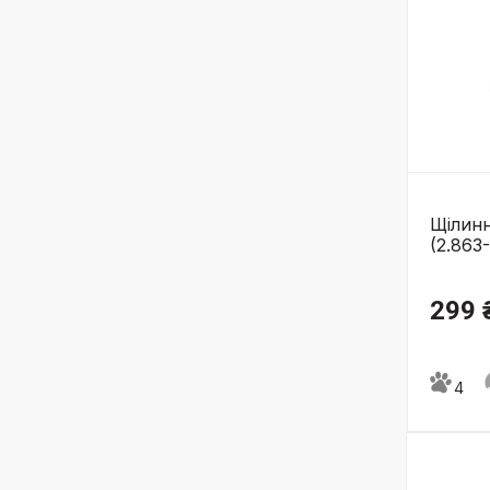
Щілин
(2.863
299 
4