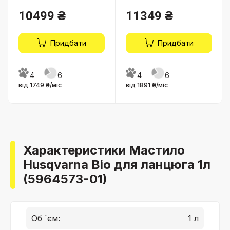
10499 ₴
11349 ₴
Придбати
Придбати
4
6
4
6
від 1749 ₴/міс
від 1891 ₴/міс
Характеристики Мастило
Husqvarna Bio для ланцюга 1л
(5964573-01)
Об `єм:
1 л