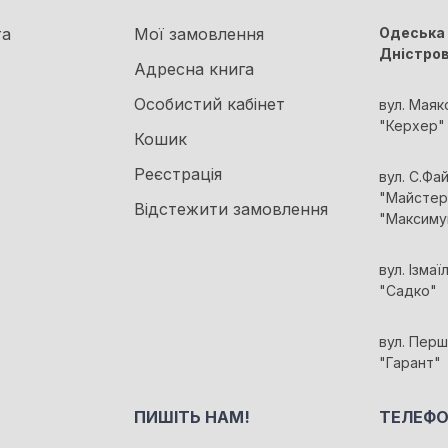
та
Мої замовлення
Одеська 
Дністро
Адресна книга
Особистий кабінет
вул. Маяк
"Керхер"
Кошик
Реєстрація
вул. С.Фа
"Майстер 
Відстежити замовлення
"Максиму
вул. Ізмаї
"Садко"
вул. Перш
"Гарант"
ПИШІТЬ НАМ!
ТЕЛЕФО