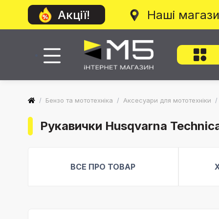
Наші магаз
Акції!
/
Бензо та мототехніка
/
Аксесуари для мототехніки
/
Рукавички Husqvarna Technical
ВСЕ ПРО ТОВАР