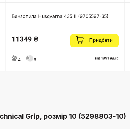
Бензопила Husqvarna 435 II (9705597-35)
11349 ₴
Придбати
від 1891 ₴/міс
4
6
hnical Grip, розмір 10 (5298803-10)