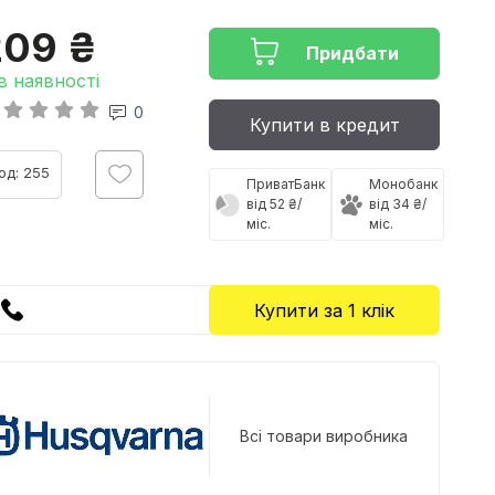
209 ₴
Придбати
в наявності
0
Купити в кредит
од: 255
ПриватБанк
Монобанк
від 52 ₴/
від 34 ₴/
міс.
міс.
Купити за 1 клiк
Всі товари виробника