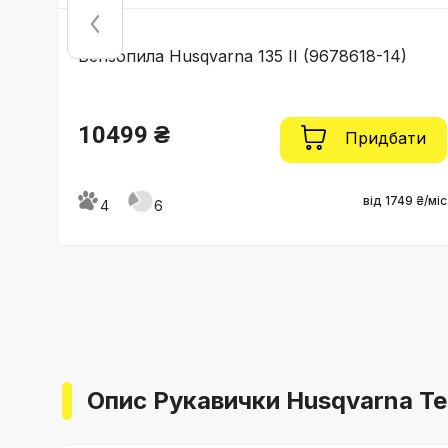
t
Бензопила Husqvarna 135 II (9678618-14)
10499 ₴
ти
Придбати
9 ₴/міс
від 1749 ₴/міс
4
6
Опис Рукавички Husqvarna Tec