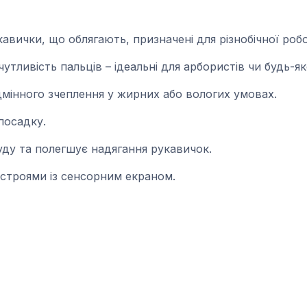
укавички, що облягають, призначені для різнобічної роб
тливість пальців – ідеальні для арбористів чи будь-як
дмінного зчеплення у жирних або вологих умовах.
посадку.
ду та полегшує надягання рукавичок.
истроями із сенсорним екраном.