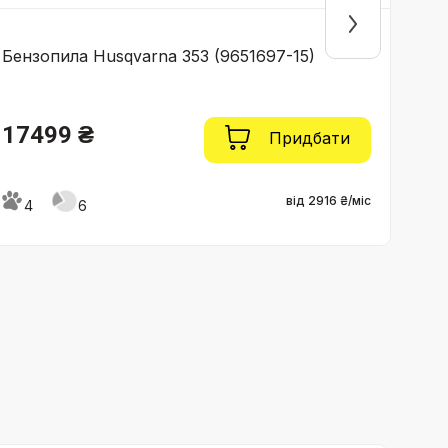
Бензопила Husqvarna 353 (9651697-15)
Бенз
17499 ₴
13
Придбати
від 2916 ₴/міс
4
6
4