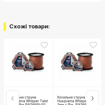
Схожі товари:
Косильна струна
Косильна струна
Husqvarna Whisper Twist
Husqvarna Whisper Twist
1,5м x 15м (5976691-01)
2мм x 15м, (5976691-10)