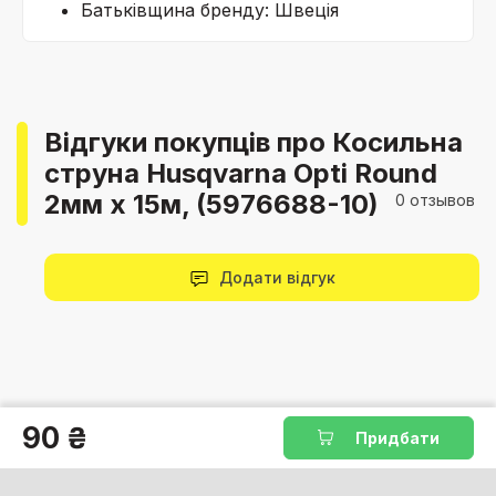
Батьківщина бренду: Швеція
Відгуки покупців про Косильна
струна Husqvarna Opti Round
2мм x 15м, (5976688-10)
0 отзывов
Додати відгук
90 ₴
Придбати