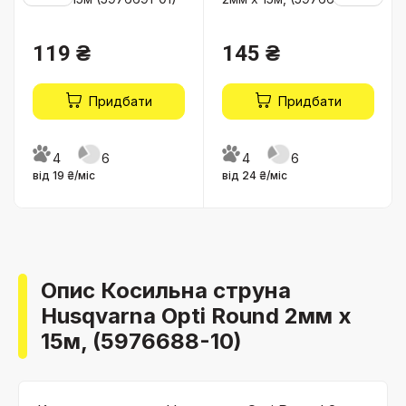
119 ₴
145 ₴
Придбати
Придбати
4
6
4
6
від 19 ₴/міс
від 24 ₴/міс
Опис Косильна струна
Husqvarna Opti Round 2мм x
15м, (5976688-10)