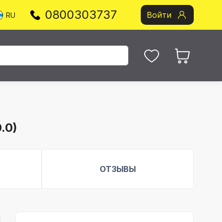
0800303737
Войти
RU
.0)
ОТЗЫВЫ