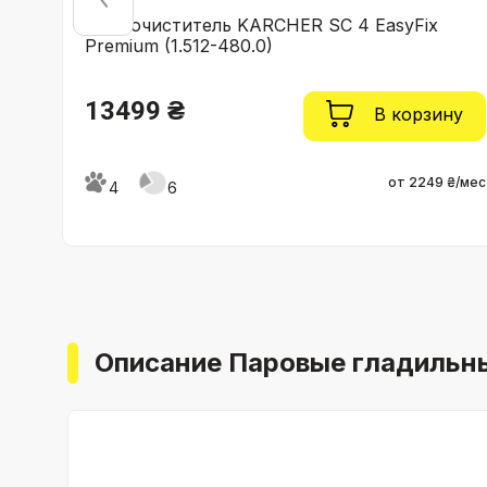
Пароочиститель KARCHER SC 4 EasyFix
Premium (1.512-480.0)
13499 ₴
ну
В корзину
 ₴/мес
от 2249 ₴/мес
4
6
Описание Паровые гладильные