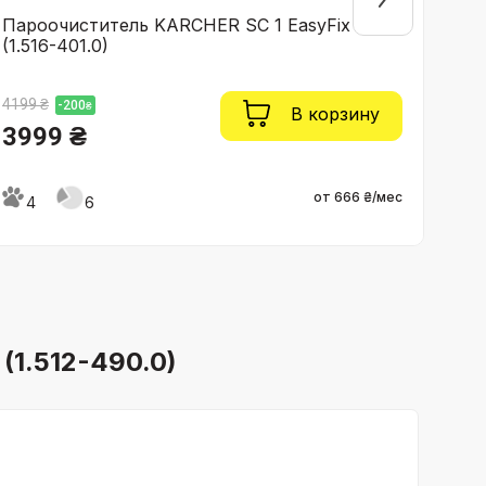
Пароочиститель KARCHER SC 1 EasyFix
Пар
(1.516-401.0)
(1.5
4199 ₴
59
-200
₴
В корзину
3999 ₴
4
от 666 ₴/мес
4
6
(1.512-490.0)