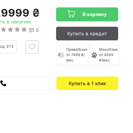
29999 ₴
В корзину
ть в наличии
0
Купить в кредит
од: 273
ПриватБанк
Монобанк
от 7499 ₴/
от 4999
мес.
₴/мес.
Купить в 1 клик