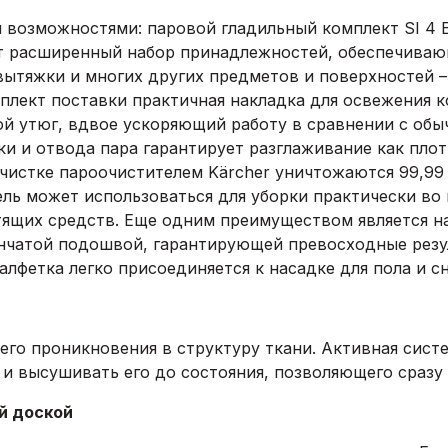
 возможностями: паровой гладильный комплект SI 4
т расширенный набор принадлежностей, обеспечиваю
вытяжки и многих других предметов и поверхностей – 
плект поставки практичная накладка для освежения 
ой утюг, вдвое ускоряющий работу в сравнении с обы
и и отвода пара гарантирует разглаживание как плот
очистке пароочистителем Kärcher уничтожаются 99,99
ль может использоваться для уборки практически во 
тящих средств. Еще одним преимуществом является н
нчатой подошвой, гарантирующей превосходные резул
лфетка легко присоединяется к насадке для пола и сни
его проникновения в структуру ткани. Активная сист
 и высушивать его до состояния, позволяющего сразу 
й доской