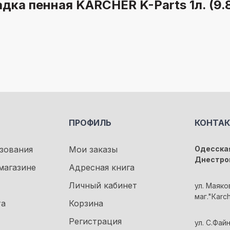
дка пенная KARCHER K-Parts 1л. (9.
ПРОФИЛЬ
КОНТА
зования
Мои заказы
Одесская
Днестро
магазине
Адресная книга
Личный кабинет
ул. Маяко
маг."Кarc
та
Корзина
Регистрация
ул. С.Файн