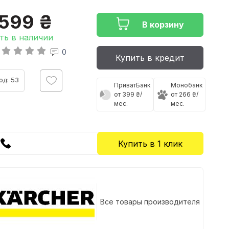
1599 ₴
В корзину
ть в наличии
0
Купить в кредит
од: 53
ПриватБанк
Монобанк
от 399 ₴/
от 266 ₴/
мес.
мес.
Купить в 1 клик
Все товары производителя