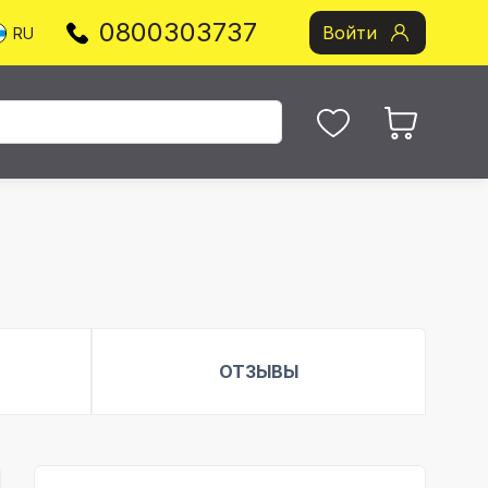
0800303737
Войти
RU
ОТЗЫВЫ