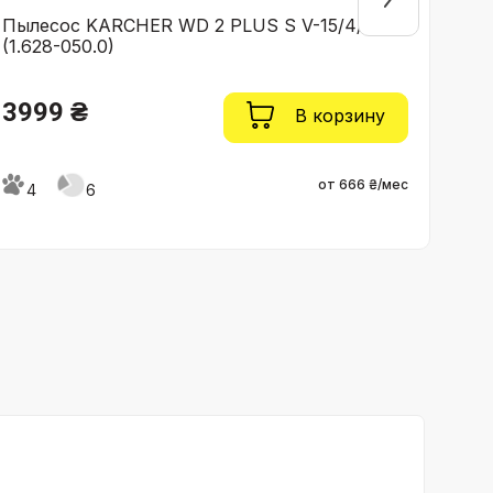
Пылесос KARCHER WD 2 PLUS S V-15/4/18
Пыле
(1.628-050.0)
127.
3999 ₴
43
В корзину
от 666 ₴/мес
4
6
4