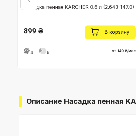
)
Насадка пенная KARCHER 0.6 л (2.643-147.0)
899 ₴
ну
В корзину
 ₴/мес
от 149 ₴/мес
4
6
Описание Насадка пенная KAR