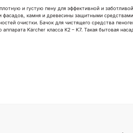
т плотную и густую пену для эффективной и заботливо
и фасадов, камня и древесины защитными средствами.
стей очистки. Бачок для чистящего средства пеноген
аппарата Kärcher класса K2 – K7. Такая бытовая наса