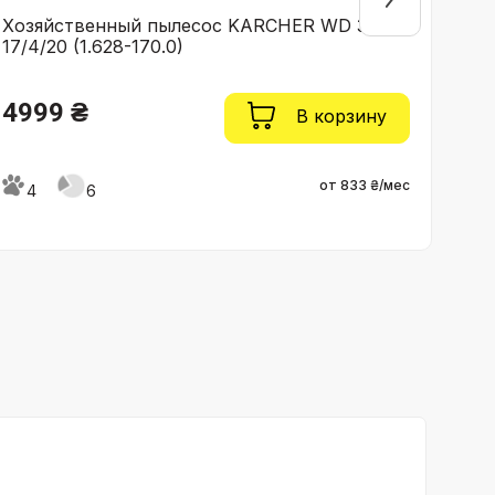
Хозяйственный пылесос KARCHER WD 3 P V-
Хоз
17/4/20 (1.628-170.0)
20/5
4999 ₴
61
В корзину
от 833 ₴/мес
4
6
4