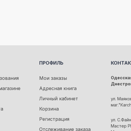
ПРОФИЛЬ
КОНТА
зования
Мои заказы
Одесская
Днестро
магазине
Адресная книга
Личный кабинет
ул. Маяко
маг."Кarc
та
Корзина
Регистрация
ул. С.Файн
Мастер Pl
Отслеживание заказа