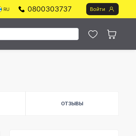
0800303737
Войти
RU
ОТЗЫВЫ