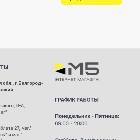
КТЫ
 обл., г.Белгород-
вский
ГРАФИК РАБОТЫ
вского, 6-А,
her"
Понедельник - Пятница:
09:00 - 20:00
блата 27, маг."
us" и маг."