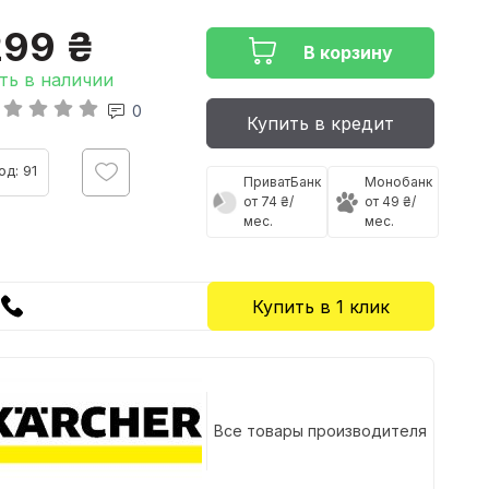
299 ₴
В корзину
ть в наличии
0
Купить в кредит
од: 91
ПриватБанк
Монобанк
от 74 ₴/
от 49 ₴/
мес.
мес.
Купить в 1 клик
Все товары производителя