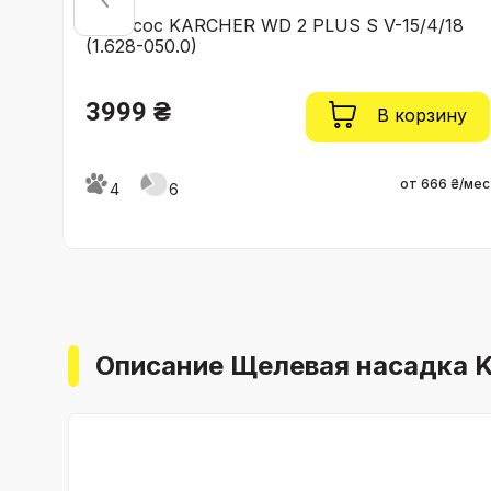
Пылесос KARCHER WD 2 PLUS S V-15/4/18
(1.628-050.0)
3999 ₴
ну
В корзину
 ₴/мес
от 666 ₴/мес
4
6
Описание Щелевая насадка K