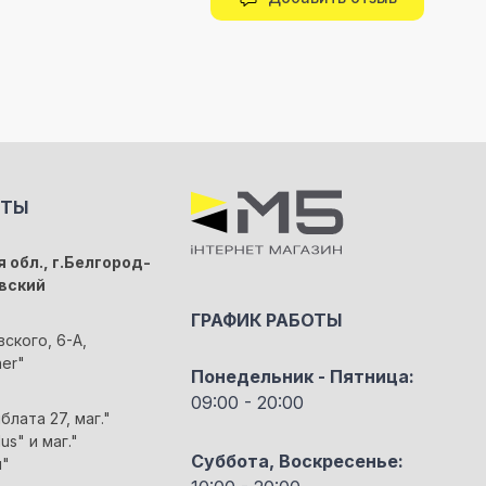
КТЫ
 обл., г.Белгород-
вский
ГРАФИК РАБОТЫ
вского, 6-А,
her"
Понедельник - Пятница:
09:00 - 20:00
блата 27, маг."
us" и маг."
Суббота, Воскресенье:
м"