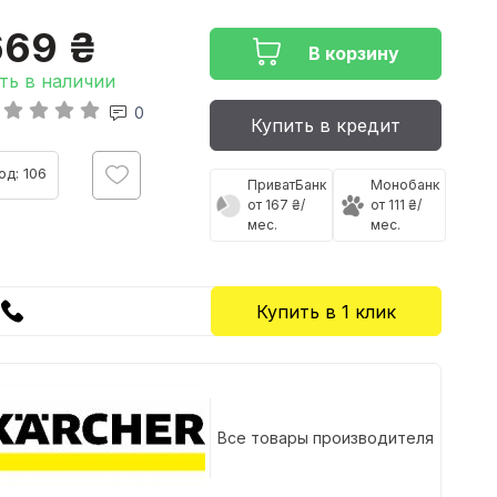
669 ₴
В корзину
ть в наличии
0
Купить в кредит
од: 106
ПриватБанк
Монобанк
от 167 ₴/
от 111 ₴/
мес.
мес.
Купить в 1 клик
Все товары производителя