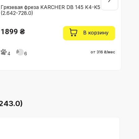
Грязевая фреза KARCHER DB 145 K4-K5
Щеле
(2.642-728.0)
1899 ₴
29
В корзину
от 316 ₴/мес
4
6
4
243.0)