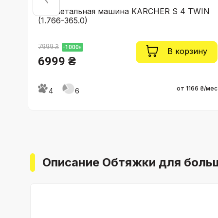
Подметальная машина KARCHER S 4 TWIN
(1.766-365.0)
7999 ₴
-1000
₴
ну
В корзину
6999 ₴
 ₴/мес
от 1166 ₴/мес
4
6
Описание Обтяжки для больш