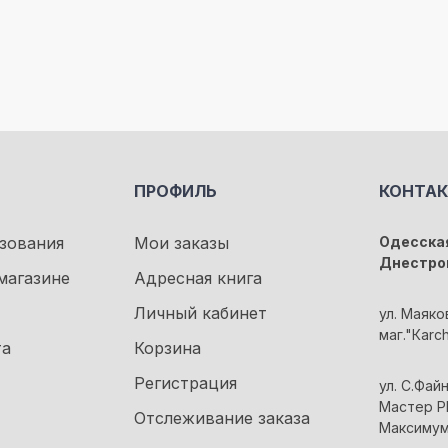
ПРОФИЛЬ
КОНТА
зования
Мои заказы
Одесская
Днестро
магазине
Адресная книга
Личный кабинет
ул. Маяко
маг."Кarc
та
Корзина
Регистрация
ул. С.Файн
Мастер Pl
Отслеживание заказа
Максиму