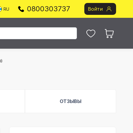
0800303737
Войти
RU
0)
ОТЗЫВЫ