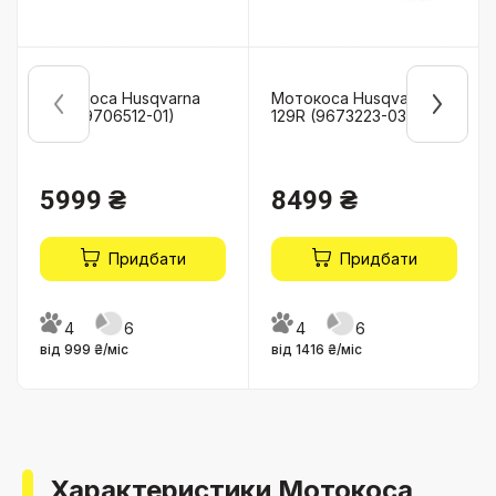
Мотокоса Husqvarna
Мотокоса Husqvarna
321R (9706512-01)
129R (9673223-03)
5999 ₴
8499 ₴
Придбати
Придбати
4
6
4
6
від 999 ₴/міс
від 1416 ₴/міс
Характеристики Мотокоса