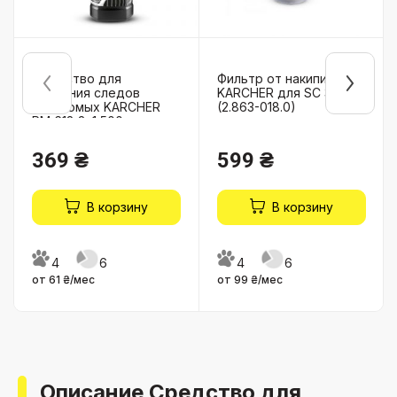
Средство для
Фильтр от накипи
удаления следов
KARCHER для SC 3
насекомых KARCHER
(2.863-018.0)
RM 618 3в1 500 мл
(6.295-761.0)
369 ₴
599 ₴
В корзину
В корзину
4
6
4
6
от 61 ₴/мес
от 99 ₴/мес
Описание Средство для