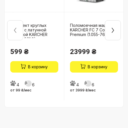
Комплект круглых
Поломоечная машина
щеток с латунной
KARCHER FC 7 Cordless
щетиной KARCHER
Premium (1.055-760.0)
(2.863-061.0)
599 ₴
23999 ₴
В корзину
В корзину
4
6
4
6
от 99 ₴/мес
от 3999 ₴/мес