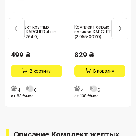
Комплект круглых
Комплект серых
щеток KARCHER 4 шт.
валиков KARCHER FC
(2.863-264.0)
(2.055-007.0)
499 ₴
829 ₴
В корзину
В корзину
4
6
4
6
от 83 ₴/мес
от 138 ₴/мес
Описание Комплект желтых