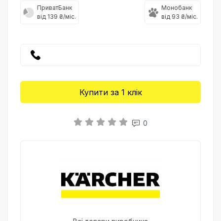
ПриватБанк
Монобанк
від 139 ₴/міс.
від 93 ₴/міс.
Купити за 1 клiк
0