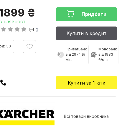
1899 ₴
Придбати
в наявності
0
Купити в кредит
од: 30
ПриватБанк
Монобанк
від 2974 ₴/
від 1983
міс.
₴/міс.
Купити за 1 клiк
Всі товари виробника