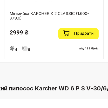
Мінімийка KARCHER K 2 CLASSIC (1.600-
979.0)
2999 ₴
Придбати
від 499 ₴/міс
4
6
й пилосос Karcher WD 6 P S V-30/6/