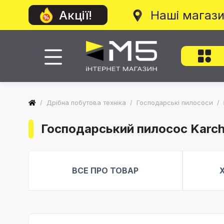
Наші магаз
Акції!
/
Дрібна побутова техніка
/
Господарські пилососи
/
Господарський пилосос Karche
ВСЕ ПРО ТОВАР