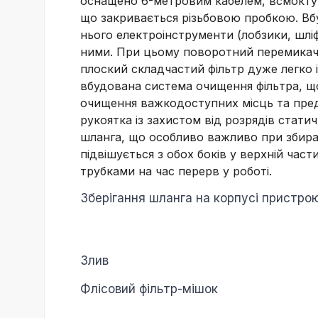
оснащено 6-метровим кабелем, всмоктув
що закривається різьбовою пробкою. Вб
нього електроінструменти (лобзики, шлі
ними. При цьому поворотний перемикач 
плоский складчастий фільтр дуже легко 
вбудована система очищення фільтра, щ
очищення важкодоступних місць та пред
рукоятка із захистом від розрядів стат
шланга, що особливо важливо при збиран
підвішується з обох боків у верхній час
трубками на час перерв у роботі.
Зберігання шланга на корпусі пристро
Злив
Флісовий фільтр-мішок