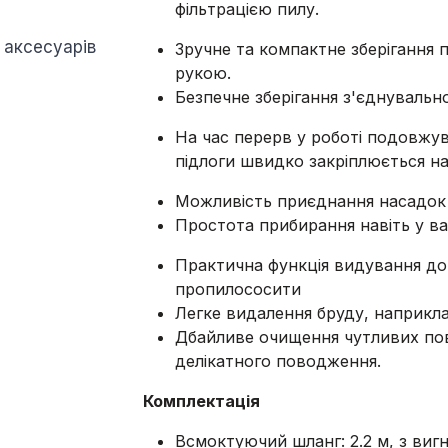
фільтрацією пилу.
 аксесуарів
Зручне та компактне зберігання 
рукою.
Безпечне зберігання з'єднувальн
На час перерв у роботі подовжув
підлоги швидко закріплюється на
Можливість приєднання насадок
Простота прибирання навіть у в
Практична функція видування до
пропилососити
Легке видалення бруду, наприкла
Дбайливе очищення чутливих по
делікатного поводження.
Комплектація
Всмоктуючий шланг: 2.2 м, з ви