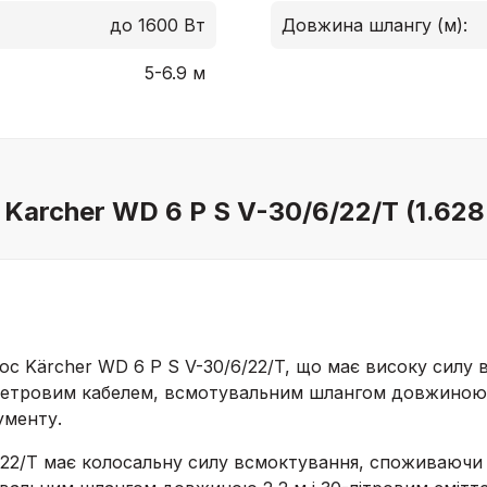
до 1600 Вт
Довжина шлангу (м):
5-6.9 м
Karcher WD 6 P S V-30/6/22/T (1.628
с Kärcher WD 6 P S V-30/6/22/T, що має високу силу
6-метровим кабелем, всмотувальним шлангом довжиною
ументу.
22/T має колосальну силу всмоктування, споживаючи 