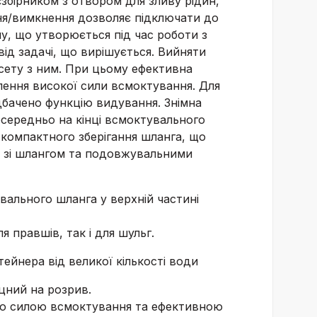
бірником з отвором для зливу рідин,
ня/вимкнення дозволяє підключати до
у, що утворюється під час роботи з
д задачі, що вирішується. Вийняти
асету з ним. При цьому ефективна
лення високої сили всмоктування. Для
бачено функцію видування. Знімна
осередньо на кінці всмоктувального
 компактного зберігання шланга, що
ом зі шлангом та подовжувальними
ального шланга у верхній частині
ля правшів, так і для шульг.
ейнера від великої кількості води
цний на розрив.
ною силою всмоктування та ефективною