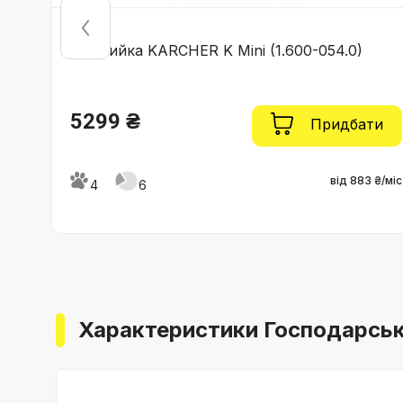
Мінімийка KARCHER K Mini (1.600-054.0)
5299 ₴
ти
Придбати
9 ₴/міс
від 883 ₴/міс
4
6
Характеристики Господарськи