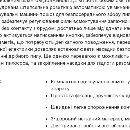
альним шлангом довжиною 2,2 м і 30-літровим сміттєз
удована штепсельна розетка з автоматикою увімкнен
фувальні машини тощо) для безпосереднього збору пил
забезпечує регулювання сили всмоктування залежно ві
і без контакту з брудом: достатньо лише від'єднати к
о активується натисканням кнопки, забезпечує віднов
метів, що потребують делікатного поводження, перед
ичної електрики дозволяє встановлювати насадки безп
ні дрібного пилу. Ще однією перевагою є можливість
тині пилососа, та закріплення насадки для підлоги раз
ю
Компактне підвішування всмоктув
апарату.
Простота фіксації, зручність як д
Швидке і легке спорожнення конт
3-шаровий нетканий матеріал, мі
Для тривалої роботи зі стабіль