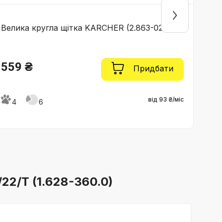
Велика кругла щітка KARCHER (2.863-022.0)
Мін
500.
559 ₴
45
Придбати
від 93 ₴/міс
4
6
4
22/T (1.628-360.0)