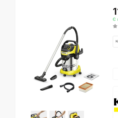
1
Є 
К