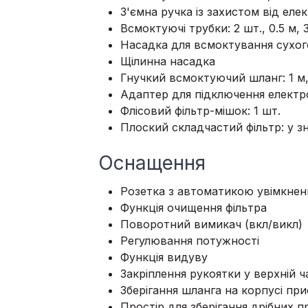
З'ємна ручка із захистом від еле
Всмоктуючі трубки: 2 шт., 0.5 м, 
Насадка для всмоктування сухого
Щілинна насадка
Гнучкий всмоктуючий шланг: 1 м
Адаптер для підключення електр
Флісовий фільтр-мішок: 1 шт.
Плоский складчастий фільтр: у зн
Оснащення
Розетка з автоматикою увімкне
Функція очищення фільтра
Поворотний вимикач (вкл/викл)
Регулювання потужності
Функція видуву
Закріплення рукоятки у верхній ч
Зберігання шланга на корпусі пр
Простір для зберігання дрібних п