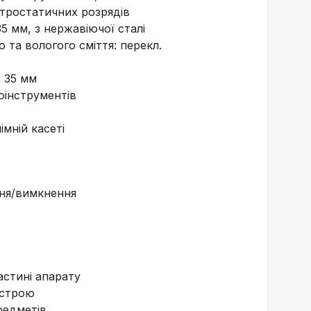
ктростатичних розрядів
35 мм, з нержавіючої сталі
 та вологого сміття: перекл.
, 35 мм
оінструментів
імній касеті
ння/вимкнення
астині апарату
истрою
редметів