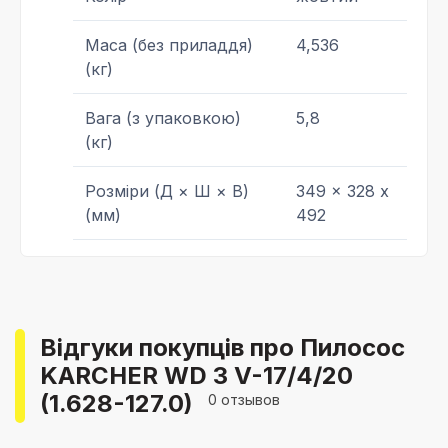
Маса (без приладдя)
4,536
(кг)
Вага (з упаковкою)
5,8
(кг)
Розміри (Д × Ш × В)
349 x 328 x
(мм)
492
Відгуки покупців про Пилосос
KARCHER WD 3 V-17/4/20
(1.628-127.0)
0 отзывов