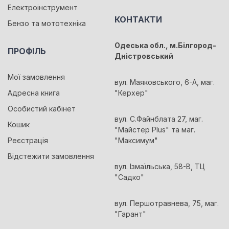
Електроінструмент
КОНТАКТИ
Бензо та мототехніка
Одеська обл., м.Білгород-
ПРОФІЛЬ
Дністровський
Мої замовлення
вул. Маяковського, 6-А, маг.
Адресна книга
"Керхер"
Особистий кабінет
вул. С.Файнблата 27, маг.
Кошик
"Майстер Plus" та маг.
Реєстрація
"Максимум"
Відстежити замовлення
вул. Ізмаїльська, 58-В, ТЦ
"Садко"
вул. Першотравнева, 75, маг.
"Гарант"