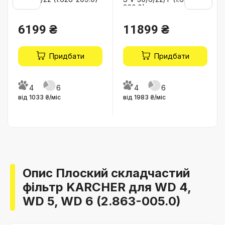
360.0)
6199 ₴
11899 ₴
Придбати
Придбати
4
6
4
6
від 1033 ₴/міс
від 1983 ₴/міс
Опис Плоский складчастий
фільтр KARCHER для WD 4,
WD 5, WD 6 (2.863-005.0)