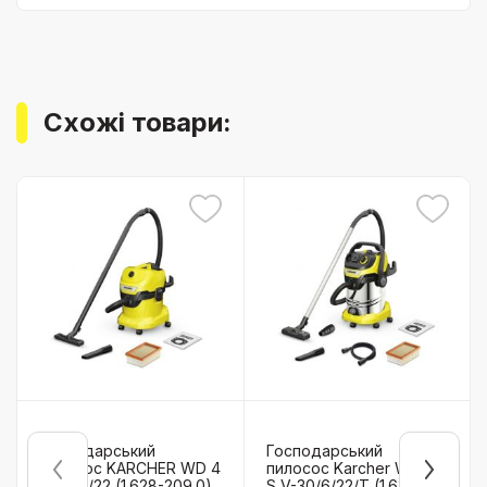
Схожі товари:
Господарський
Господарський
пилосос KARCHER WD 4
пилосос Karcher WD 6 P
V-20/5/22 (1.628-209.0)
S V-30/6/22/T (1.628-