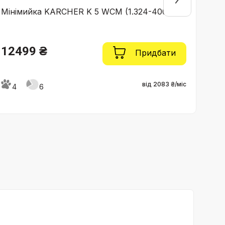
Мінімийка KARCHER K 5 WCM (1.324-400.0)
Міні
12499 ₴
19
Придбати
від 2083 ₴/міс
4
6
4