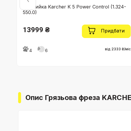
Мінімийка Karcher K 5 Power Control (1.324-
550.0)
13999 ₴
ти
Придбати
 ₴/міс
від 2333 ₴/міс
4
6
Опис Грязьова фреза KARCHE