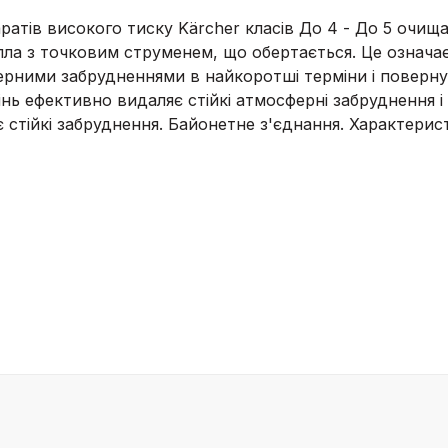
аратів високого тиску Kärcher класів До 4 - До 5 очи
ла з точковим струменем, що обертається. Це означа
рними забрудненнями в найкоротші терміни і повернут
нь ефективно видаляє стійкі атмосферні забруднення і
стійкі забруднення. Байонетне з'єднання. Характерис