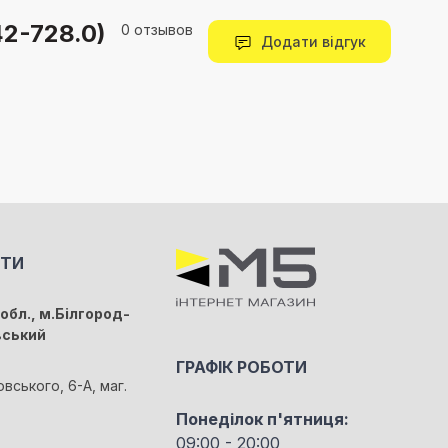
42-728.0)
0 отзывов
Додати відгук
КТИ
обл., м.Білгород-
вський
ГРАФІК РОБОТИ
овського, 6-А, маг.
Понеділок п'ятниця:
09:00 - 20:00