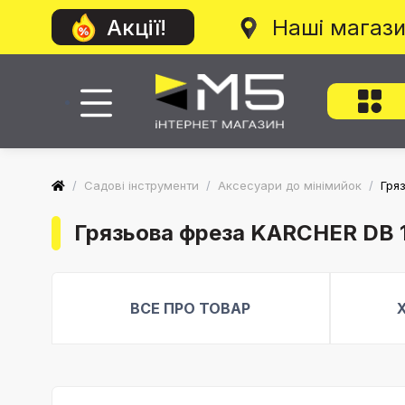
Наші магаз
Акції!
/
Садові інструменти
/
Аксесуари до мінімийок
/
Гря
Грязьова фреза KARCHER DB 1
ВСЕ ПРО ТОВАР