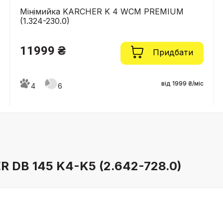
Мінімийка KARCHER K 4 WCM PREMIUM
(1.324-230.0)
11999 ₴
Придбати
від 1999 ₴/міс
4
6
R DB 145 K4-K5 (2.642-728.0)