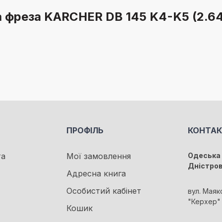
ва фреза KARCHER DB 145 K4-K5 (2.6
ПРОФІЛЬ
КОНТА
та
Мої замовлення
Одеська 
Дністро
Адресна книга
Особистий кабінет
вул. Маяк
"Керхер"
Кошик