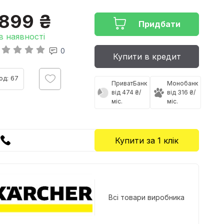
1899 ₴
Придбати
в наявності
0
Купити в кредит
од: 67
ПриватБанк
Монобанк
від 474 ₴/
від 316 ₴/
міс.
міс.
Купити за 1 клiк
Всі товари виробника