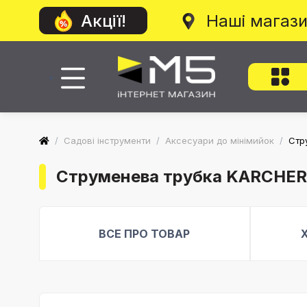
Наші магаз
Акції!
/
Садові інструменти
/
Аксесуари до мінімийок
/
Стр
Струменева трубка KARCHER V
ВСЕ ПРО ТОВАР