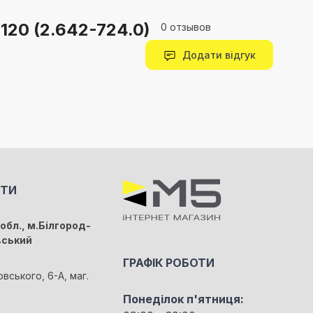
120 (2.642-724.0)
0 отзывов
Додати відгук
КТИ
обл., м.Білгород-
вський
ГРАФІК РОБОТИ
овського, 6-А, маг.
Понеділок п'ятниця: