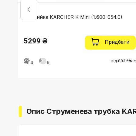
-
Мінімийка KARCHER K Mini (1.600-054.0)
5299 ₴
ти
Придбати
3 ₴/міс
від 883 ₴/міс
4
6
Опис Струменева трубка KARC