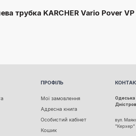
ева трубка KARCHER Vario Pover VP 
ПРОФІЛЬ
КОНТА
та
Мої замовлення
Одеська 
Дністро
Адресна книга
Особистий кабінет
вул. Маяк
"Керхер"
Кошик