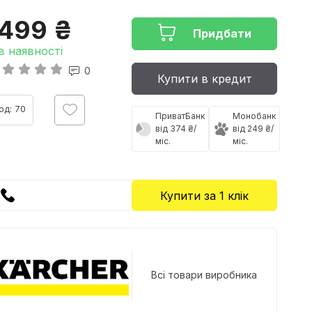
1499 ₴
Придбати
в наявності
0
Купити в кредит
од: 70
ПриватБанк
Монобанк
від 374 ₴/
від 249 ₴/
міс.
міс.
Купити за 1 клiк
Всі товари виробника