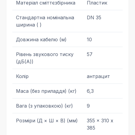
Матеріал сміттєзбірника
Пластик
Стандартна номінальна
DN 35
ширина ( )
Довжина кабелю (м)
10
Рівень звукового тиску
57
(дБ(А))
Колір
антрацит
Маса (без приладдя) (кг)
6,3
Вага (з упаковкою) (кг)
9
Розміри (Д × Ш × В) (мм)
355 x 310 x
385