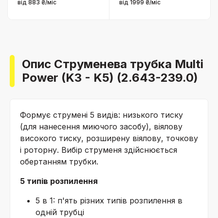
від 883 ₴/міс
від 1999 ₴/міс
Опис Струменева трубка Multi
Power (K3 - K5) (2.643-239.0)
Формує струмені 5 видів: низького тиску
(для нанесення миючого засобу), віялову
високого тиску, розширену віялову, точкову
і роторну. Вибір струменя здійснюється
обертанням трубки.
5 типів розпилення
5 в 1: п'ять різних типів розпилення в
одній трубці