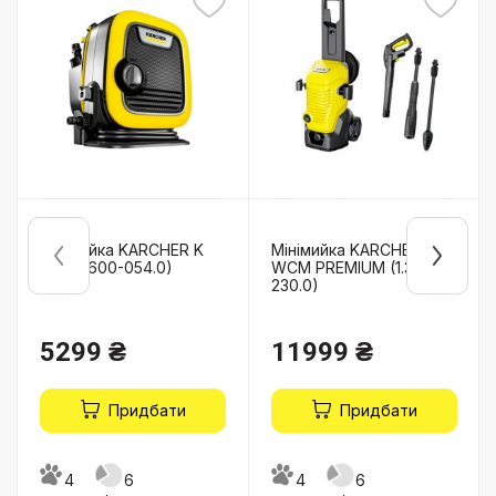
Мінімийка KARCHER K
Мінімийка KARCHER K 4
Mini (1.600-054.0)
WCM PREMIUM (1.324-
230.0)
5299 ₴
11999 ₴
Придбати
Придбати
4
6
4
6