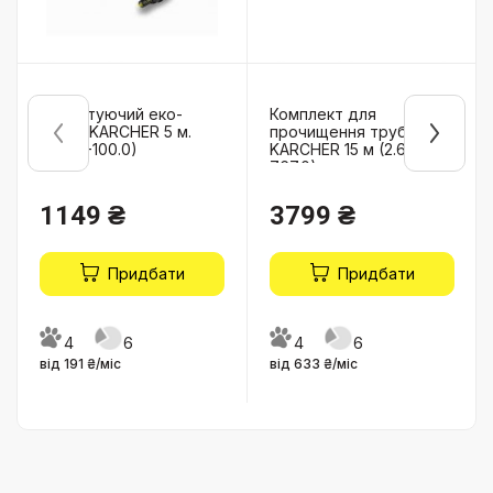
Всмоктуючий еко-
Комплект для
шланг KARCHER 5 м.
прочищення труб
(2.643-100.0)
KARCHER 15 м (2.637-
767.0)
1149 ₴
3799 ₴
Придбати
Придбати
4
6
4
6
від 191 ₴/міс
від 633 ₴/міс