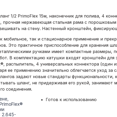
ланг 1/2
PrimoFlex
15м, наконечник для полива, 4 конн
ы, прочная нержавеющая стальная рама с порошковым
вешивать на стену. Настенный кронштейн, фиксирующ
к мобильное, так и стационарное применение и прек
ов. Это практичное приспособление для хранения шл
таллическими ручками имеет компактные размеры, п
бот. В комплектацию катушки входят кронштейн для 
x
®, распылитель, 4 универсальных коннектора (один и
даря ее применению значительно облегчается уход за
шлангов задают новые стандарты функциональности, к
атывать шланг, не придерживая его рукой, занимают
го соединения.
ене,
Готов к использованию
PrimoFlex
®
ми
x 2.645-