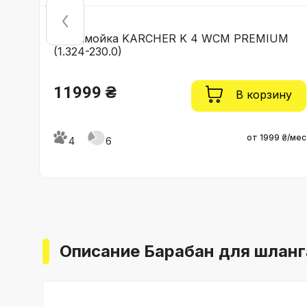
Минимойка KARCHER K 4 WCM PREMIUM
(1.324-230.0)
11999 ₴
ну
В корзину
от 1999 ₴/мес
4
6
 ₴/мес
Описание Барабан для шланга