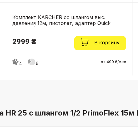
Комплект KARCHER со шлангом выс.
давления 12м, пистолет, адаптер Quick
Connect (2.643-909.0)
2999 ₴
В корзину
от 499 ₴/мес
4
6
 HR 25 с шлангом 1/2 PrimoFlex 15м 