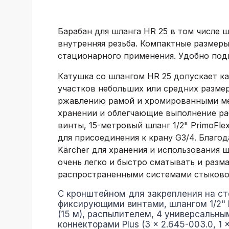
Барабан для шланга HR 25 в том числе ш
внутренняя резьба. Компактные размер
стационарного применения. Удобно под
Катушка со шлангом HR 25 допускает ка
участков небольших или средних размер
ржавлению рамой и хромированными ме
хранении и облегчающие выполнение ра
винты, 15-метровый шланг 1/2"
PrimoFle
для присоединения к крану G3/4. Благо
Kärcher для хранения и использования 
очень легко и быстро сматывать и разм
распространенными системами стыково
С кронштейном для закрепления на ст
фиксирующими винтами, шлангом 1/2"
(15 м), распылителем, 4 универсальны
коннекторами Plus (3 x 2.645-003.0, 1 