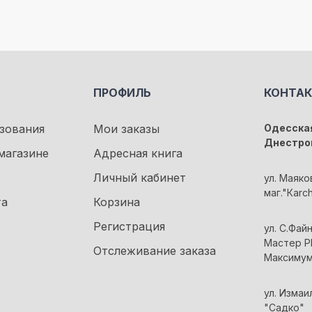
ПРОФИЛЬ
КОНТА
зования
Мои заказы
Одесская
Днестро
магазине
Адресная книга
Личный кабинет
ул. Маяко
маг."Кarc
та
Корзина
Регистрация
ул. С.Файн
Мастер Pl
Отслеживание заказа
Максиму
ул. Измаи
"Садко"