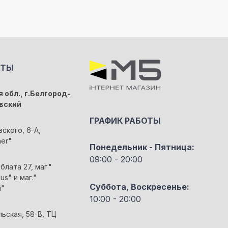
КТЫ
 обл., г.Белгород-
вский
ГРАФИК РАБОТЫ
вского, 6-А,
her"
Понедельник - Пятница:
09:00 - 20:00
блата 27, маг."
us" и маг."
Суббота, Воскресенье:
м"
10:00 - 20:00
льская, 58-В, ТЦ