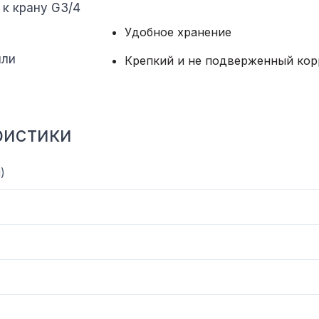
 к крану G3/4
Удобное хранение
или
Крепкий и не подверженный кор
ристики
)