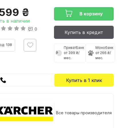
1599 ₴
В корзину
ть в наличии
0
Купить в кредит
од: 138
ПриватБанк
Монобанк
от 399 ₴/
от 266 ₴/
мес.
мес.
Купить в 1 клик
Все товары производителя