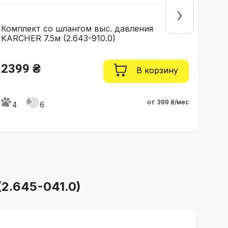
Комплект со шлангом выс. давления
Ком
KARCHER 7.5м (2.643-910.0)
шлан
2399 ₴
13
В корзину
от 399 ₴/мес
4
6
4
(2.645-041.0)