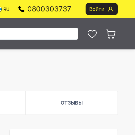
0800303737
Войти
RU
ОТЗЫВЫ