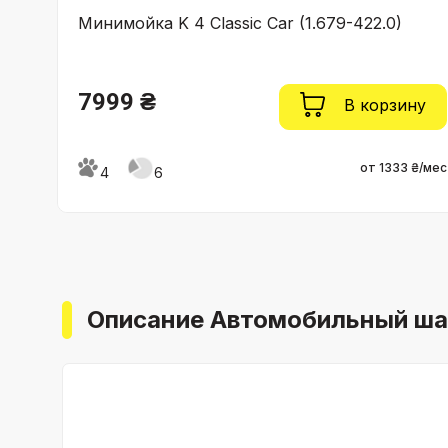
1 1л
Минимойка K 4 Classic Car (1.679-422.0)
7999 ₴
ну
В корзину
 ₴/мес
от 1333 ₴/мес
4
6
Описание Автомобильный шам