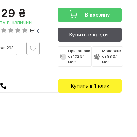
529 ₴
В корзину
ть в наличии
0
Купить в кредит
од: 298
ПриватБанк
Монобанк
от 132 ₴/
от 88 ₴/
мес.
мес.
Купить в 1 клик