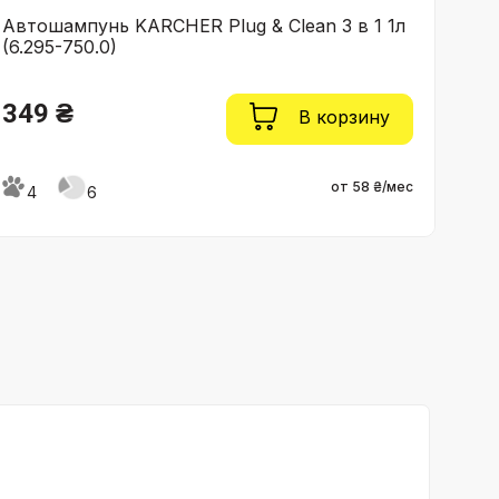
Автошампунь KARCHER Plug & Clean 3 в 1 1л
Мини
(6.295-750.0)
349 ₴
79
В корзину
от 58 ₴/мес
4
6
4