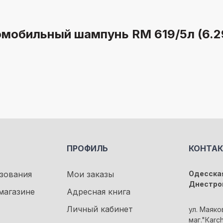
омобильный шампунь RM 619/5л (6.2
ПРОФИЛЬ
КОНТА
зования
Мои заказы
Одесская
Днестро
магазине
Адресная книга
Личный кабинет
ул. Маяко
маг."Кarc