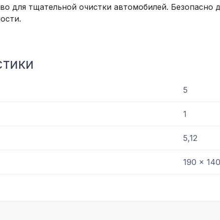
о для тщательной очистки автомобилей. Безопасно 
ости.
стики
5
1
5,12
190 x 140