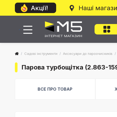
Наші магаз
Акції!
/
Садові інструменти
/
Аксесуари до пароочисників
/
Парова турбощітка (2.863-159
ВСЕ ПРО ТОВАР