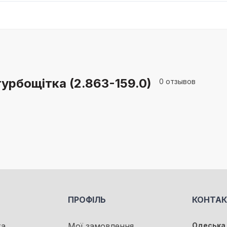
турбощітка (2.863-159.0)
0 отзывов
ПРОФІЛЬ
КОНТА
та
Мої замовлення
Одеська 