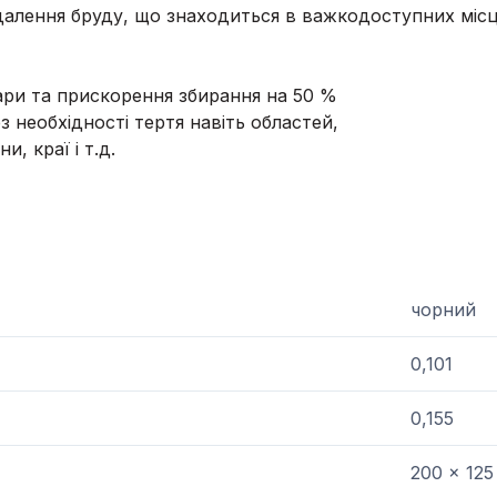
алення бруду, що знаходиться в важкодоступних місцях
ари та прискорення збирання на 50 %
з необхідності тертя навіть областей,
и, краї і т.д.
и
чорний
0,101
0,155
200 x 125