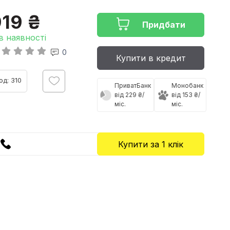
19 ₴
Придбати
в наявності
0
Купити в кредит
од: 310
ПриватБанк
Монобанк
від 229 ₴/
від 153 ₴/
міс.
міс.
Купити за 1 клiк