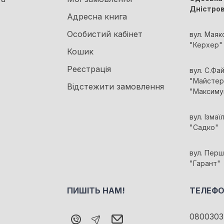
Дністро
Адресна книга
Особистий кабінет
вул. Маяк
"Керхер"
Кошик
Реєстрація
вул. С.Фа
"Майстер 
Відстежити замовлення
"Максиму
вул. Ізмаї
"Садко"
вул. Перш
"Гарант"
ПИШІТЬ НАМ!
ТЕЛЕФО
0800303