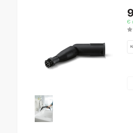
9
Є 
К