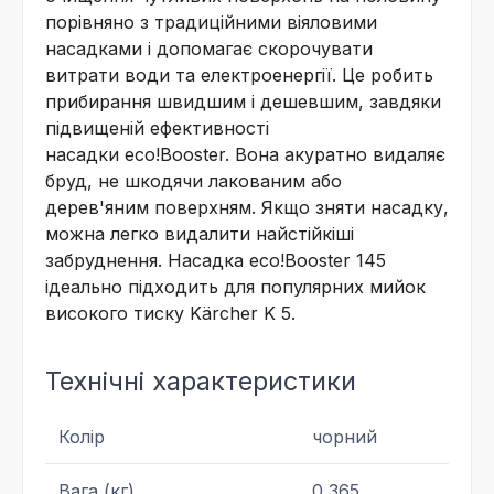
порівняно з традиційними віяловими
насадками і допомагає скорочувати
витрати води та електроенергії. Це робить
прибирання швидшим і дешевшим, завдяки
підвищеній ефективності
насадки
eco!Booster
. Вона акуратно видаляє
бруд, не шкодячи лакованим або
дерев'яним поверхням. Якщо зняти насадку,
можна легко видалити найстійкіші
забруднення. Насадка
eco!Booster
145
ідеально підходить для популярних мийок
високого тиску Kärcher K 5.
Технічні характеристики
Колір
чорний
Вага (кг)
0,365