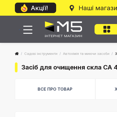
Наші магаз
Акції!
/
Садові інструменти
/
Автохімія та миючи засоби
/
З
Засіб для очищення скла CA 4
ВСЕ ПРО ТОВАР