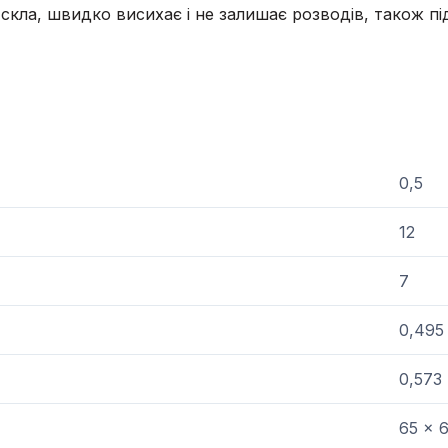
кла, швидко висихає і не залишає розводів, також пі
и
0,5
12
7
0,495
0,573
65 x 