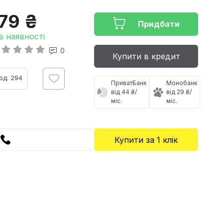
79 ₴
Придбати
в наявності
0
Купити в кредит
од: 294
ПриватБанк
Монобанк
від 44 ₴/
від 29 ₴/
міс.
міс.
Купити за 1 клiк