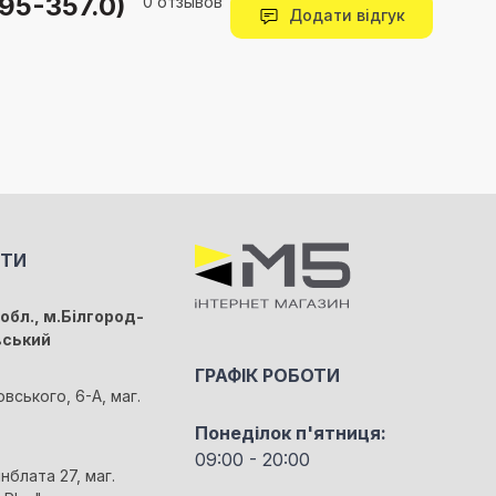
95-357.0)
0 отзывов
Додати відгук
КТИ
обл., м.Білгород-
вський
ГРАФІК РОБОТИ
овського, 6-А, маг.
Понеділок п'ятниця:
09:00 - 20:00
йнблата 27, маг.