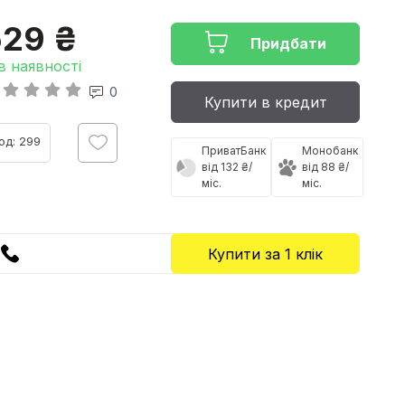
529 ₴
Придбати
в наявності
0
Купити в кредит
од: 299
ПриватБанк
Монобанк
від 132 ₴/
від 88 ₴/
міс.
міс.
Купити за 1 клiк