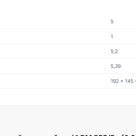
и
5
1
5,2
5,39
192 x 145