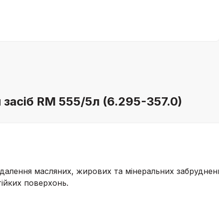
засіб RM 555/5л (6.295-357.0)
идалення масляних, жирових та мінеральних забруднен
тійких поверхонь.