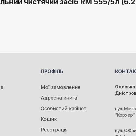
альний чистячий засіб RM 555/5л (6.2
ПРОФІЛЬ
КОНТА
та
Мої замовлення
Одеська 
Дністро
Адресна книга
Особистий кабінет
вул. Маяк
"Керхер"
Кошик
Реєстрація
вул. С.Фа