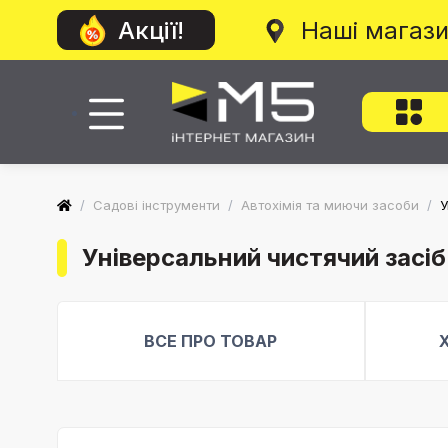
Наші магаз
Акції!
/
Садові інструменти
/
Автохімія та миючи засоби
/
У
Універсальний чистячий засіб
ВСЕ ПРО ТОВАР