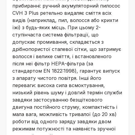
прибиранні: ручний акумуляторний пилосос
CVH 3 Plus ретельно видаляє сміття всіх
видів (наприклад, пил, волосся або крихти
їжі) з будь-яких місць. При цьому 2-
ступінчаста система фільтрації, що
допускає промивання, складається з
дрібнопористої сталевої сітки, що затримує
волосся і велике сміття, і встановленого
після неї фільтр HEPA-фільтра (за
стандартом EN 1822:1998), гарантує випуск
з апарату чистого повітря. Інші його
переваги: висока сила всмоктування,
низький рівень шуму і довгий термін служби
завдяки застосуванню безщіткового
двигуна постійного струму, компактність і
мала вага, можливість тривалої (до 20 хв)
роботи від одного заряду завдяки двом
режимам потужності та наявність зручної