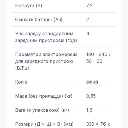
Напруга (В)
7,2
Ємність батареї (Ач)
2
Час заряду стандартним
4
зарядним пристроєм (год)
Параметри електромережі
100 - 240 /
для зарядного пристрою
50 - 60
(В/Гц)
Колір
білий
Маса (без приладдя) (кг)
0,55
Вага (з упаковкою) (кг)
1,6
Розміри (Д × Ш × В) (мм)
330 x 76 x