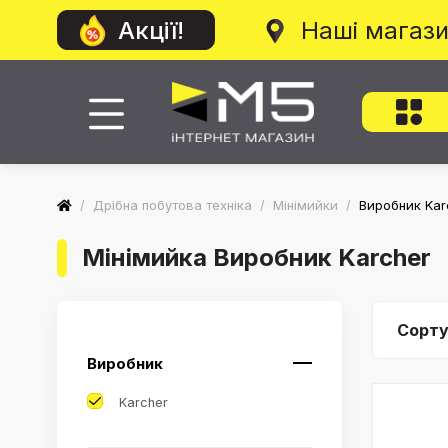
Наші магаз
Акції!
/
Дрібна побутова техніка
/
Мінімийки
/
Виробник Kar
Мінімийка Виробник Karcher
Сорту
Виробник
Karcher