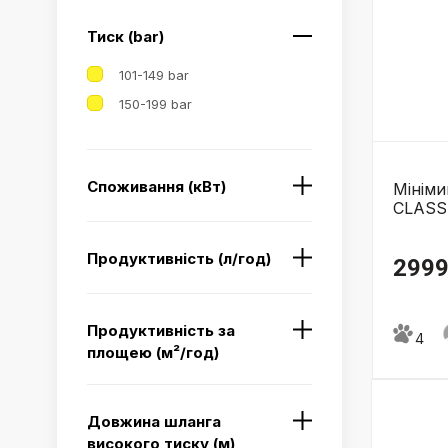
Тиск (bar)
101-149 bar
150-199 bar
Споживання (кВт)
Мінім
CLASSI
Продуктивність (л/год)
2999
Продуктивність за
4
площею (м²/год)
Довжина шланга
високого тиску (м)