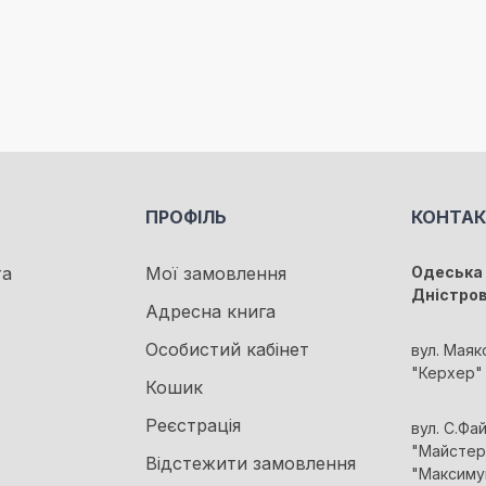
ПРОФІЛЬ
КОНТА
та
Мої замовлення
Одеська 
Дністро
Адресна книга
Особистий кабінет
вул. Маяк
"Керхер"
Кошик
Реєстрація
вул. С.Фа
"Майстер 
Відстежити замовлення
"Максиму