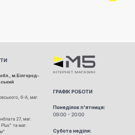
КТИ
обл., м.Білгород-
вський
ГРАФІК РОБОТИ
овського, 6-А, маг.
Понеділок п'ятниця:
09:00 - 20:00
йнблата 27, маг.
Plus" та маг.
Субота неділя:
м"