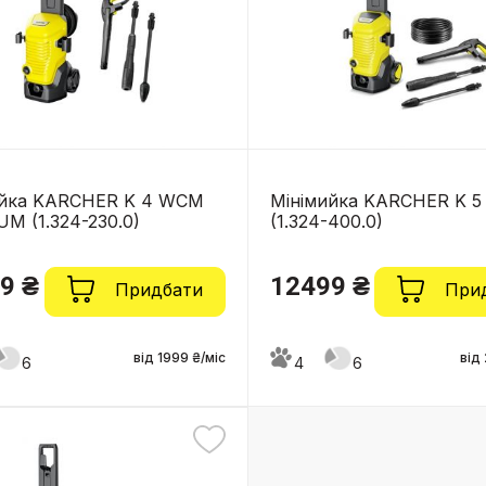
ийка KARCHER K 4 WCM
Мінімийка KARCHER K 
M (1.324-230.0)
(1.324-400.0)
9 ₴
12499 ₴
Придбати
При
від 1999 ₴/міс
від
6
4
6