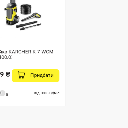
ийка KARCHER K 7 WCM
400.0)
9 ₴
Придбати
від 3333 ₴/міс
6