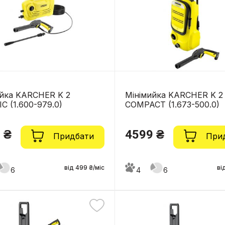
ийка KARCHER K 2
Мінімийка KARCHER K 2
C (1.600-979.0)
COMPACT (1.673-500.0)
 ₴
4599 ₴
Придбати
При
від 499 ₴/міс
ві
6
4
6