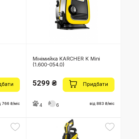
Мінімийка KARCHER K Mini
(1.600-054.0)
5299 ₴
дбати
Придбати
д 766 ₴/міс
від 883 ₴/міс
4
6