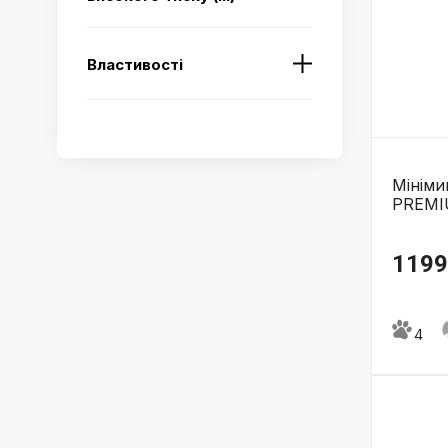
Властивості
Мінім
PREMIU
1199
4