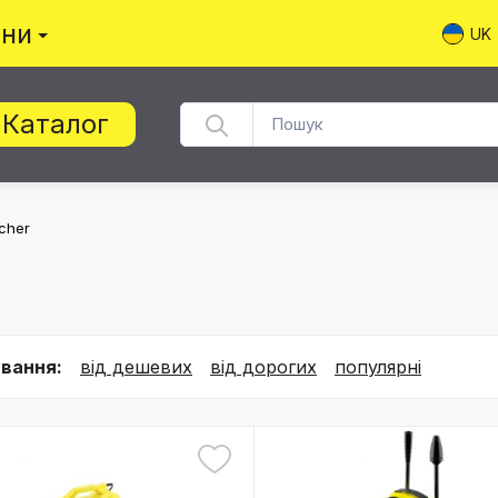
ини
UK
Каталог
cher
вання:
від дешевих
від дорогих
популярні