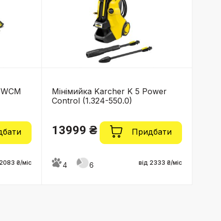
5 WCM
Мінімийка Karcher K 5 Power
Control (1.324-550.0)
13999 ₴
дбати
Придбати
 2083 ₴/міс
від 2333 ₴/міс
4
6